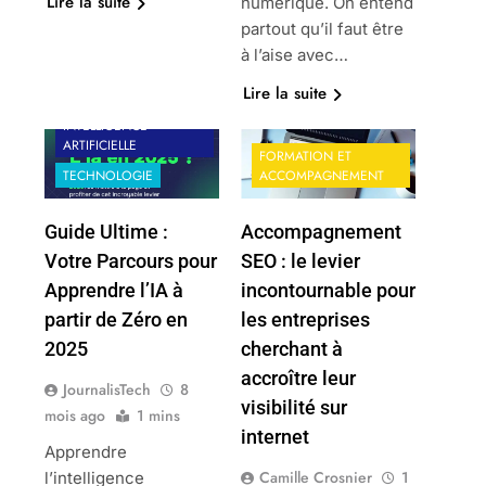
Lire la suite
numérique. On entend
partout qu’il faut être
à l’aise avec…
FORMATION ET
Lire la suite
ACCOMPAGNEMENT
INTELLIGENCE
ARTIFICIELLE
FORMATION ET
TECHNOLOGIE
ACCOMPAGNEMENT
Guide Ultime :
Accompagnement
Votre Parcours pour
SEO : le levier
Apprendre l’IA à
incontournable pour
partir de Zéro en
les entreprises
2025
cherchant à
accroître leur
JournalisTech
8
visibilité sur
mois ago
1 mins
internet
Apprendre
Camille Crosnier
1
l’intelligence