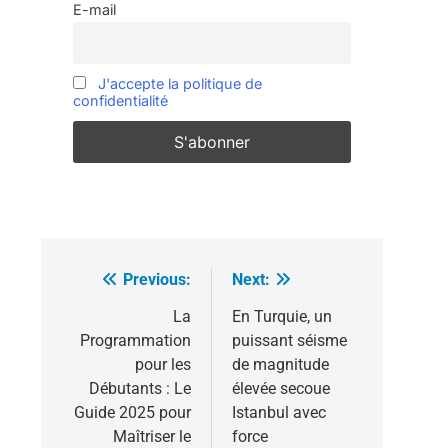
E-mail
J'accepte la politique de
confidentialité
Previous:
Next:
Navigation
de
La
En Turquie, un
Programmation
puissant séisme
l’article
pour les
de magnitude
Débutants : Le
élevée secoue
Guide 2025 pour
Istanbul avec
Maîtriser le
force