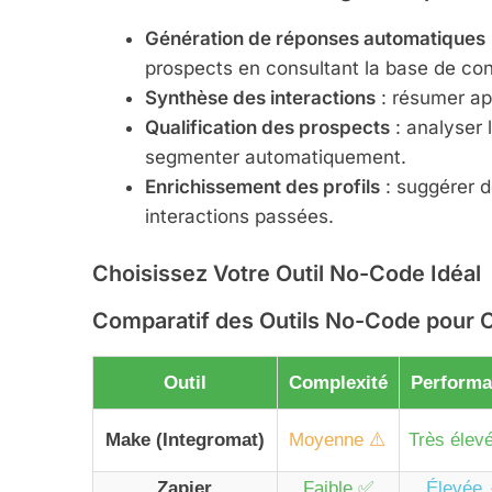
Génération de réponses automatiques
prospects en consultant la base de co
Synthèse des interactions
: résumer app
Qualification des prospects
: analyser 
segmenter automatiquement.
Enrichissement des profils
: suggérer d
interactions passées.
Choisissez Votre Outil No-Code Idéal
Comparatif des Outils No-Code pour
Outil
Complexité
Perform
Make (Integromat)
Moyenne ⚠️
Très élev
Zapier
Faible ✅
Élevée 