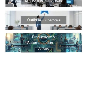
Entreprises
11
Articles
Outils IA
43
Articles
Productivité &
Automatisation
37
Articles