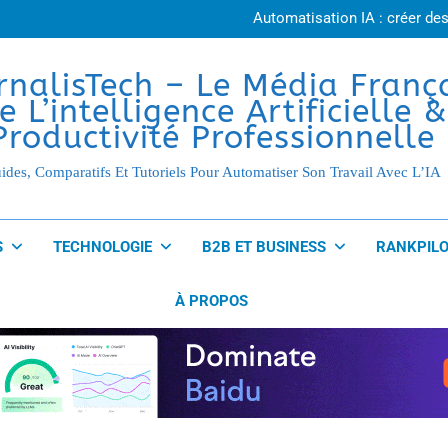
Agent IA ou chatbot
Automatisation IA : créer des
Agent IA en entreprise : 10 ap
Créer un agent IA sans coder : g
Agent IA ou chatbot
rnalisTech – Le Média Franç
Automatisation IA : créer des
e L’intelligence Artificielle &
Agent IA en entreprise : 10 ap
Créer un agent IA sans coder : g
Productivité Professionnelle
ides, Comparatifs Et Tutoriels Pour Automatiser Son Travail Avec L’IA
S
TECHNOLOGIE
B2B ET BUSINESS
RANKPILO
À PROPOS