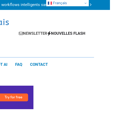
 : quelles différences et lequel choisir ?
Français
 workflows intelligents sans intervention
humaine
plications concrètes pour gagner du temps
uide pratique pour automatiser ses tâches
 : quelles différences et lequel choisir ?
ais
 workflows intelligents sans intervention
humaine
plications concrètes pour gagner du temps
uide pratique pour automatiser ses tâches
NEWSLETTER
NOUVELLES FLASH
T AI
FAQ
CONTACT