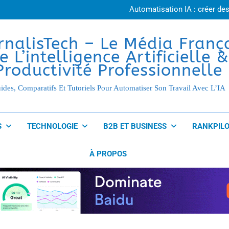
Agent IA ou chatbot
Automatisation IA : créer des
Agent IA en entreprise : 10 ap
Créer un agent IA sans coder : g
Agent IA ou chatbot
rnalisTech – Le Média Franç
Automatisation IA : créer des
e L’intelligence Artificielle &
Agent IA en entreprise : 10 ap
Créer un agent IA sans coder : g
Productivité Professionnelle
ides, Comparatifs Et Tutoriels Pour Automatiser Son Travail Avec L’IA
S
TECHNOLOGIE
B2B ET BUSINESS
RANKPILO
À PROPOS