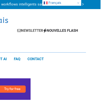
 : quelles différences et lequel choisir ?
Français
 workflows intelligents sans intervention
humaine
plications concrètes pour gagner du temps
uide pratique pour automatiser ses tâches
 : quelles différences et lequel choisir ?
ais
 workflows intelligents sans intervention
humaine
plications concrètes pour gagner du temps
uide pratique pour automatiser ses tâches
NEWSLETTER
NOUVELLES FLASH
T AI
FAQ
CONTACT