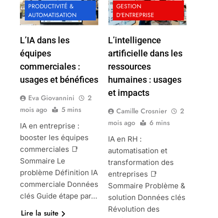
PRODUCTIVITÉ &
GESTION
AUTOMATISATION
D'ENTREPRISE
L’IA dans les
L’intelligence
équipes
artificielle dans les
commerciales :
ressources
usages et bénéfices
humaines : usages
et impacts
Eva Giovannini
2
mois ago
5 mins
Camille Crosnier
2
mois ago
6 mins
IA en entreprise :
booster les équipes
IA en RH :
commerciales 📑
automatisation et
Sommaire Le
transformation des
problème Définition IA
entreprises 📑
commerciale Données
Sommaire Problème &
clés Guide étape par…
solution Données clés
Révolution des
Lire la suite