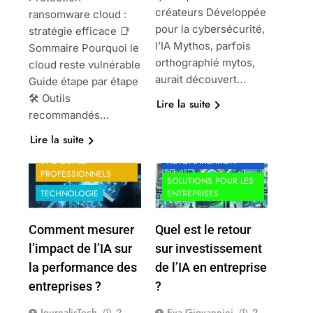
créateurs Développée
ransomware cloud :
pour la cybersécurité,
stratégie efficace 📑
l’IA Mythos, parfois
Sommaire Pourquoi le
orthographié mytos,
cloud reste vulnérable
aurait découvert…
Guide étape par étape
🛠️ Outils
Lire la suite
recommandés…
LOGICIELS POUR
ÉCONOMIE ET
ENTREPRISES
Lire la suite
FINANCE
PRODUCTIVITÉ &
IA & OUTILS
AUTOMATISATION
PROFESSIONNELS
SOLUTIONS POUR LES
TECHNOLOGIE
ENTREPRISES
Comment mesurer
Quel est le retour
l’impact de l’IA sur
sur investissement
la performance des
de l’IA en entreprise
entreprises ?
?
JournalisTech
2
Eva Giovannini
2