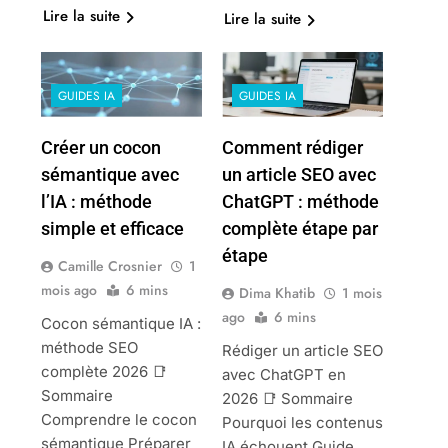
Lire la suite
Lire la suite
GUIDES IA
GUIDES IA
Créer un cocon
Comment rédiger
sémantique avec
un article SEO avec
l’IA : méthode
ChatGPT : méthode
simple et efficace
complète étape par
étape
Camille Crosnier
1
mois ago
6 mins
Dima Khatib
1 mois
ago
6 mins
Cocon sémantique IA :
méthode SEO
Rédiger un article SEO
complète 2026 📑
avec ChatGPT en
Sommaire
2026 📑 Sommaire
Comprendre le cocon
Pourquoi les contenus
sémantique Préparer
IA échouent Guide