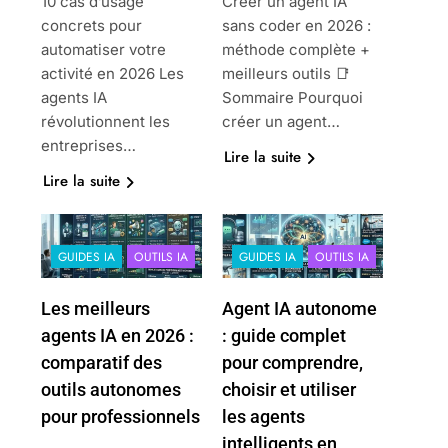
10 cas d’usage
Créer un agent IA
concrets pour
sans coder en 2026 :
automatiser votre
méthode complète +
activité en 2026 Les
meilleurs outils 📑
agents IA
Sommaire Pourquoi
révolutionnent les
créer un agent…
entreprises…
Lire la suite
Lire la suite
GUIDES IA
OUTILS IA
GUIDES IA
OUTILS IA
Les meilleurs
Agent IA autonome
agents IA en 2026 :
: guide complet
comparatif des
pour comprendre,
outils autonomes
choisir et utiliser
pour professionnels
les agents
intelligents en