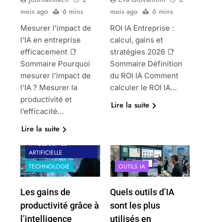
mois ago
6 mins
mois ago
6 mins
Mesurer l’impact de
ROI IA Entreprise :
l’IA en entreprise
calcul, gains et
efficacement 📑
stratégies 2026 📑
Sommaire Pourquoi
Sommaire Définition
mesurer l’impact de
du ROI IA Comment
l’IA ? Mesurer la
calculer le ROI IA…
productivité et
Lire la suite
l’efficacité…
Lire la suite
INTELLIGENCE
ARTIFICIELLE
TECHNOLOGIE
OUTILS IA
Les gains de
Quels outils d’IA
productivité grâce à
sont les plus
l’intelligence
utilisés en