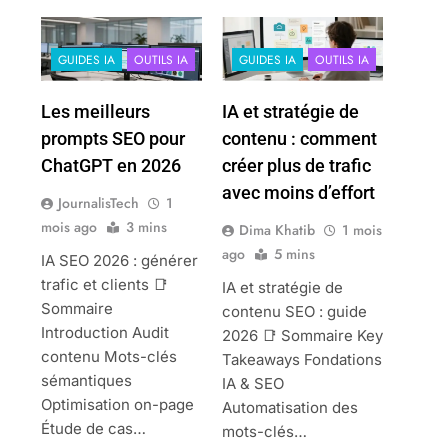
GUIDES IA
OUTILS IA
GUIDES IA
OUTILS IA
Les meilleurs
IA et stratégie de
prompts SEO pour
contenu : comment
ChatGPT en 2026
créer plus de trafic
avec moins d’effort
JournalisTech
1
mois ago
3 mins
Dima Khatib
1 mois
ago
5 mins
IA SEO 2026 : générer
trafic et clients 📑
IA et stratégie de
Sommaire
contenu SEO : guide
Introduction Audit
2026 📑 Sommaire Key
contenu Mots-clés
Takeaways Fondations
sémantiques
IA & SEO
Optimisation on-page
Automatisation des
Étude de cas…
mots-clés…