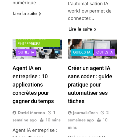
numérique…
L’automatisation IA
workflow permet de
Lire la suite
connecter…
Lire la suite
GUIDES IA
LOGICIELS POUR
ENTREPRISES
OUTILS IA
GUIDES IA
OUTILS IA
Agent IA en
Créer un agent IA
entreprise : 10
sans coder : guide
applications
pratique pour
concrètes pour
automatiser ses
gagner du temps
tâches
David Moreno
1
JournalisTech
2
semaine ago
10 mins
semaines ago
10
mins
Agent IA entreprise :