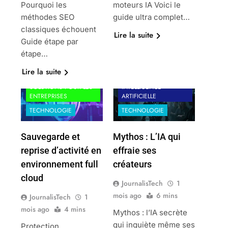
Pourquoi les
moteurs IA Voici le
méthodes SEO
guide ultra complet…
classiques échouent
Lire la suite
Guide étape par
étape…
Lire la suite
ACTUALITÉS
SOLUTIONS POUR LES
INTELLIGENCE
ENTREPRISES
ARTIFICIELLE
TECHNOLOGIE
TECHNOLOGIE
Sauvegarde et
Mythos : L’IA qui
reprise d’activité en
effraie ses
environnement full
créateurs
cloud
JournalisTech
1
mois ago
6 mins
JournalisTech
1
mois ago
4 mins
Mythos : l’IA secrète
qui inquiète même ses
Protection