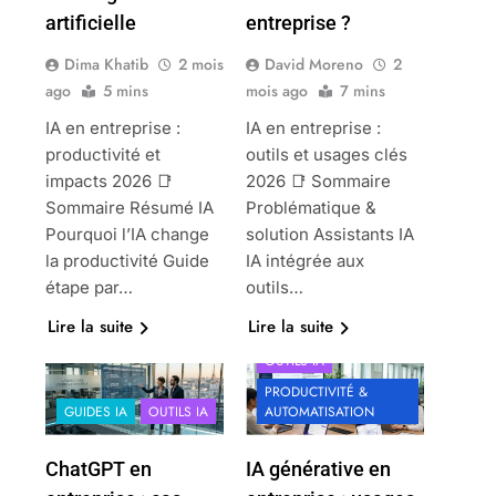
artificielle
entreprise ?
Dima Khatib
2 mois
David Moreno
2
ago
5 mins
mois ago
7 mins
IA en entreprise :
IA en entreprise :
productivité et
outils et usages clés
impacts 2026 📑
2026 📑 Sommaire
Sommaire Résumé IA
Problématique &
Pourquoi l’IA change
solution Assistants IA
la productivité Guide
IA intégrée aux
étape par…
outils…
Lire la suite
Lire la suite
OUTILS IA
PRODUCTIVITÉ &
GUIDES IA
OUTILS IA
AUTOMATISATION
ChatGPT en
IA générative en