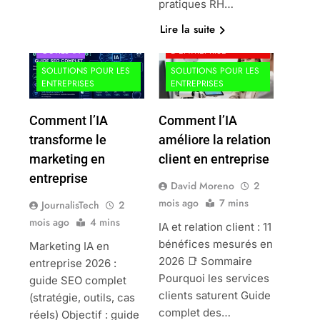
pratiques RH…
Lire la suite
GESTION
OUTILS IA
D'ENTREPRISE
SOLUTIONS POUR LES
SOLUTIONS POUR LES
ENTREPRISES
ENTREPRISES
Comment l’IA
Comment l’IA
transforme le
améliore la relation
marketing en
client en entreprise
entreprise
David Moreno
2
mois ago
7 mins
JournalisTech
2
mois ago
4 mins
IA et relation client : 11
bénéfices mesurés en
Marketing IA en
2026 📑 Sommaire
entreprise 2026 :
Pourquoi les services
guide SEO complet
clients saturent Guide
(stratégie, outils, cas
complet des…
réels) Objectif : guide