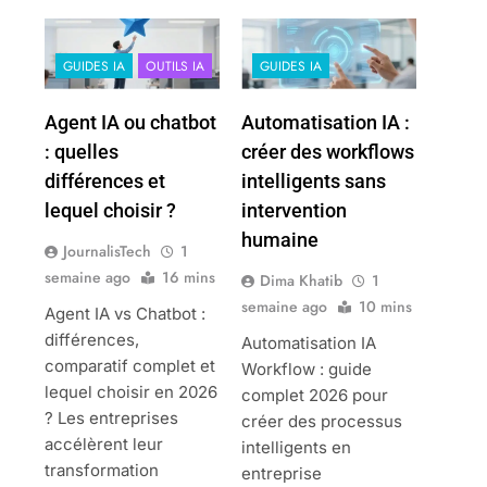
GUIDES IA
OUTILS IA
GUIDES IA
Agent IA ou chatbot
Automatisation IA :
: quelles
créer des workflows
différences et
intelligents sans
lequel choisir ?
intervention
humaine
JournalisTech
1
semaine ago
16 mins
Dima Khatib
1
semaine ago
10 mins
Agent IA vs Chatbot :
différences,
Automatisation IA
comparatif complet et
Workflow : guide
lequel choisir en 2026
complet 2026 pour
? Les entreprises
créer des processus
accélèrent leur
intelligents en
transformation
entreprise