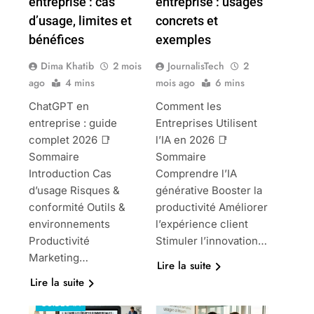
entreprise : cas
entreprise : usages
d’usage, limites et
concrets et
bénéfices
exemples
Dima Khatib
2 mois
JournalisTech
2
ago
4 mins
mois ago
6 mins
ChatGPT en
Comment les
entreprise : guide
Entreprises Utilisent
complet 2026 📑
l’IA en 2026 📑
Sommaire
Sommaire
Introduction Cas
Comprendre l’IA
d’usage Risques &
générative Booster la
conformité Outils &
productivité Améliorer
environnements
l’expérience client
DÉVELOPPEMENT
Productivité
Stimuler l’innovation…
COMMERCIAL
Marketing…
Lire la suite
GESTION
Lire la suite
D'ENTREPRISE
GUIDES IA