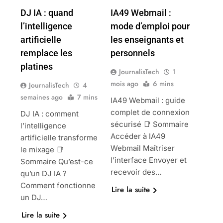
DJ IA : quand
IA49 Webmail :
l’intelligence
mode d’emploi pour
artificielle
les enseignants et
remplace les
personnels
platines
JournalisTech
1
mois ago
6 mins
JournalisTech
4
semaines ago
7 mins
IA49 Webmail : guide
complet de connexion
DJ IA : comment
sécurisé 📑 Sommaire
l’intelligence
Accéder à IA49
artificielle transforme
Webmail Maîtriser
le mixage 📑
l’interface Envoyer et
Sommaire Qu’est-ce
recevoir des…
qu’un DJ IA ?
Comment fonctionne
Lire la suite
un DJ…
Lire la suite