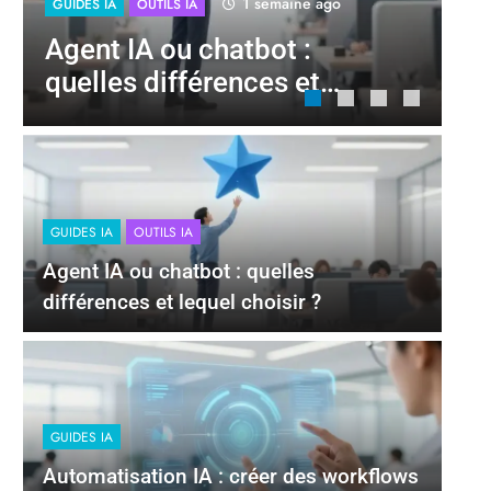
1 semaine ago
GUIDES IA
OUTILS IA
GU
Agent IA ou chatbot :
Au
quelles différences et
de
lequel choisir ?
s
GUIDES IA
OUTILS IA
Agent IA ou chatbot : quelles
différences et lequel choisir ?
GUIDES IA
Automatisation IA : créer des workflows