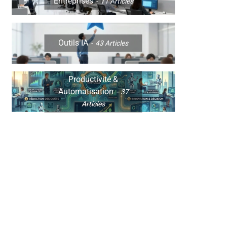
Entreprises
11
Articles
Outils IA
43
Articles
Productivité &
Automatisation
37
Articles