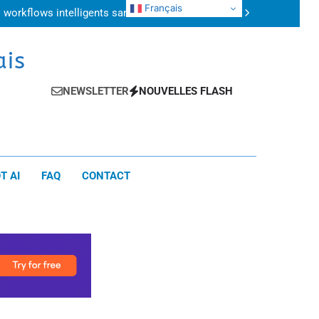
 : quelles différences et lequel choisir ?
Français
 workflows intelligents sans intervention
humaine
plications concrètes pour gagner du temps
uide pratique pour automatiser ses tâches
 : quelles différences et lequel choisir ?
ais
 workflows intelligents sans intervention
humaine
plications concrètes pour gagner du temps
uide pratique pour automatiser ses tâches
NEWSLETTER
NOUVELLES FLASH
T AI
FAQ
CONTACT