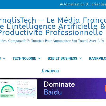
Agent IA ou chatbot
Automatisation IA : créer des
Agent IA en entreprise : 10 ap
Créer un agent IA sans coder : g
Agent IA ou chatbot
rnalisTech – Le Média Franç
Automatisation IA : créer des
e L’intelligence Artificielle &
Agent IA en entreprise : 10 ap
Créer un agent IA sans coder : g
Productivité Professionnelle
ides, Comparatifs Et Tutoriels Pour Automatiser Son Travail Avec L’IA
S
TECHNOLOGIE
B2B ET BUSINESS
RANKPILO
À PROPOS